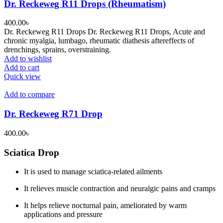
Dr. Reckeweg R11 Drops (Rheumatism)
400.00
৳
Dr. Reckeweg R11 Drops Dr. Reckeweg R11 Drops, Acute and
chronic myalgia, lumbago, rheumatic diathesis aftereffects of
drenchings, sprains, overstraining.
Add to wishlist
Add to cart
Quick view
Add to compare
Dr. Reckeweg R71 Drop
400.00
৳
Sciatica Drop
It is used to manage sciatica-related ailments
It relieves muscle contraction and neuralgic pains and cramps
It helps relieve nocturnal pain, ameliorated by warm
applications and pressure