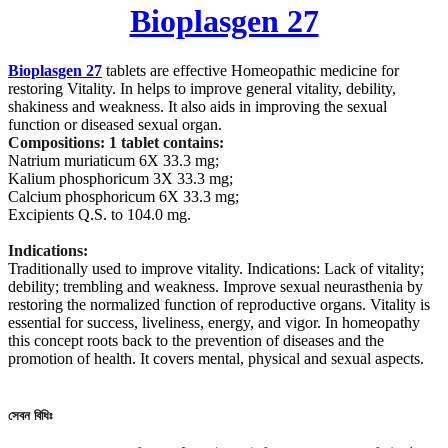
Bioplasgen 27
Bioplasgen 27
tablets are effective Homeopathic medicine for
restoring Vitality. In helps to improve general vitality, debility,
shakiness and weakness. It also aids in improving the sexual
function or diseased sexual organ.
Compositions: 1 tablet contains:
Natrium muriaticum 6X 33.3 mg;
Kalium phosphoricum 3X 33.3 mg;
Calcium phosphoricum 6X 33.3 mg;
Excipients Q.S. to 104.0 mg.
Indications:
Traditionally used to improve vitality. Indications: Lack of vitality;
debility; trembling and weakness. I
mprove sexual neurasthenia by
restoring the normalized function of reproductive organs. Vitality is
essential for success, liveliness, energy, and vigor. In homeopathy
this concept roots back to the prevention of diseases and the
promotion of health. It covers mental, physical and sexual aspects.
সেবন বিধিঃ