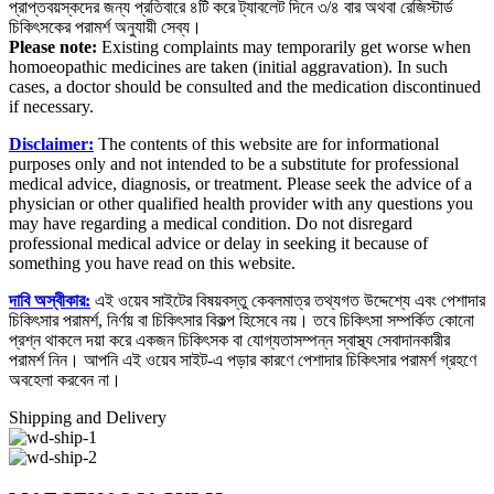
প্রাপ্তবয়স্কদের জন্য প্রতিবারে ৪টি করে ট্যাবলেট দিনে ৩/৪ বার অথবা রেজিস্টার্ড
চিকিৎসকের পরামর্শ অনুযায়ী সেব্য।
Please note:
Existing complaints may temporarily get worse when
homoeopathic medicines are taken (initial aggravation). In such
cases, a doctor should be consulted and the medication discontinued
if necessary.
Disclaimer:
The contents of this website are for informational
purposes only and not intended to be a substitute for professional
medical advice, diagnosis, or treatment. Please seek the advice of a
physician or other qualified health provider with any questions you
may have regarding a medical condition. Do not disregard
professional medical advice or delay in seeking it because of
something you have read on this website.
দাবি
অস্বীকার
:
এই ওয়েব সাইটের বিষয়বস্তু কেবলমাত্র তথ্যগত উদ্দেশ্যে এবং পেশাদার
চিকিৎসার পরামর্শ, নির্ণয় বা চিকিৎসার বিকল্প হিসেবে নয়। তবে চিকিৎসা সম্পর্কিত কোনো
প্রশ্ন থাকলে দয়া করে একজন চিকিৎসক বা যোগ্যতাসম্পন্ন স্বাস্থ্য সেবাদানকারীর
পরামর্শ নিন। আপনি এই ওয়েব সাইট-এ পড়ার কারণে পেশাদার চিকিৎসার পরামর্শ গ্রহণে
অবহেলা করবেন না।
Shipping and Delivery