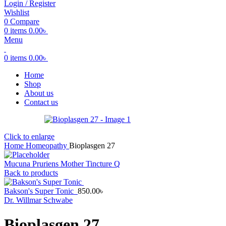
Login / Register
Wishlist
0
Compare
0
items
0.00
৳
Menu
0
items
0.00
৳
Home
Shop
About us
Contact us
Click to enlarge
Home
Homeopathy
Bioplasgen 27
Mucuna Pruriens Mother Tincture Q
Back to products
Bakson's Super Tonic
850.00
৳
Dr. Willmar Schwabe
Bioplasgen 27